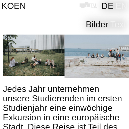
Skip
KOEN
DE
EN
to
content
Bilder
Text
Jedes Jahr unternehmen
unsere Studierenden im ersten
Studienjahr eine einwöchige
Exkursion in eine europäische
Stadt. Diese Reise ist Teil des