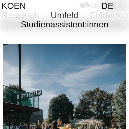
Skip
KOEN
DE
EN
to
Research
Umfeld
Entdeck
content
gen
Studienassistent:innen
St