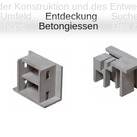
 der Konstruktion und des Entwe
Umfeld
Entdeckung
Such
kshops
Betongiessen
Das z