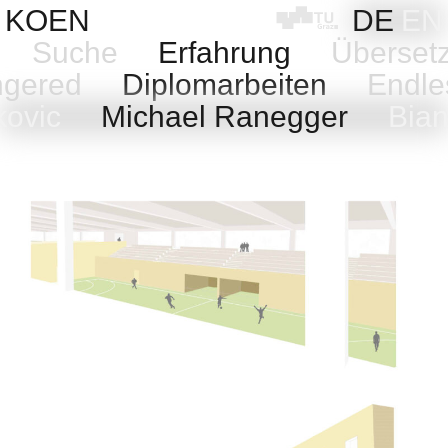
Skip
KOEN
DE
EN
to
g
Suche
Erfahrung
Überset
content
angered
Diplomarbeiten
Endle
nkovic
Michael Ranegger
Bian