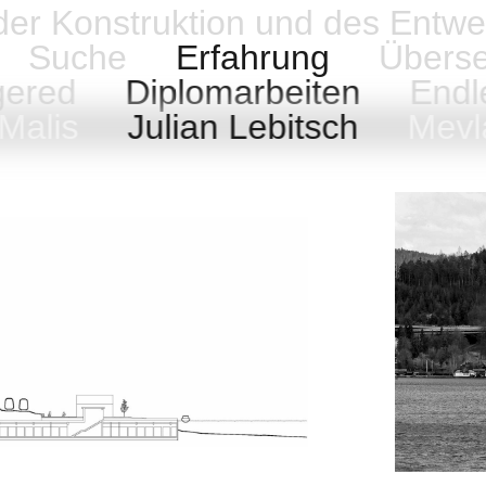
 der Konstruktion und des Entwe
Suche
Erfahrung
Übers
ngered
Diplomarbeiten
Endl
 Malis
Julian Lebitsch
Mevl