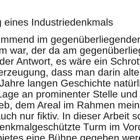
g eines Industriedenkmals
wimmend im gegenüberliegenden 
urm war, der da am gegenüberli
der Antwort, es wäre ein Schrot
berzeugung, dass man darin alte
0 Jahre langen Geschichte natür
 Lage an prominenter Stelle und
ieb, dem Areal im Rahmen mein
 nur fiktiv. In dieser Arbeit s
r denkmalgeschützte Turm im Vo
bietes eine Bühne gegeben wer