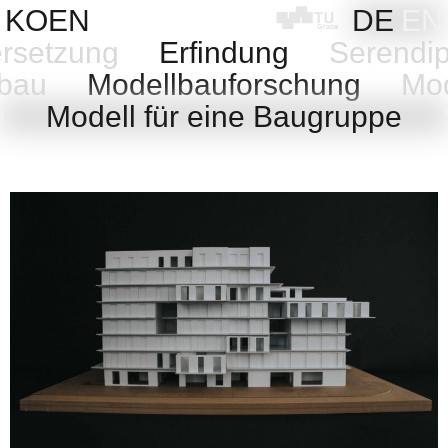
Skip
KOEN
DE
EN
to
rsetzung
Erfindung
Serendip
content
lbau
Modellbauforschung
Mod
ll
Modell für eine Baugruppe
S