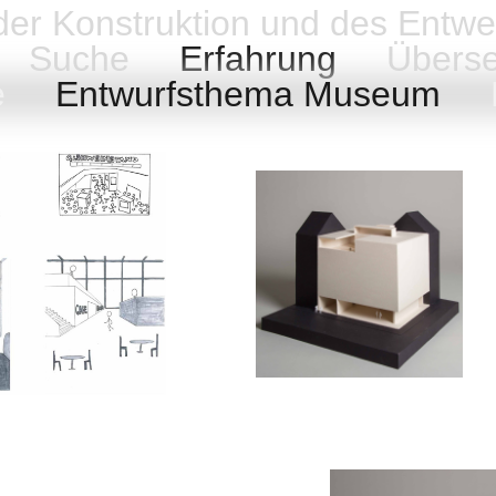
 der Konstruktion und des Entwe
Suche
Erfahrung
Übers
me
Entwurfsthema Museum
E