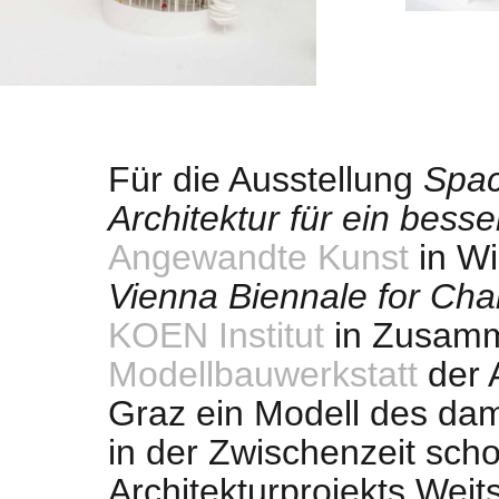
Für die Ausstellung
Spac
Architektur für ein bess
Angewandte Kunst
in W
Vienna Biennale for Ch
KOEN Institut
in Zusamm
Modellbauwerkstatt
der A
Graz ein Modell des da
in der Zwischenzeit scho
Architekturprojekts Weit