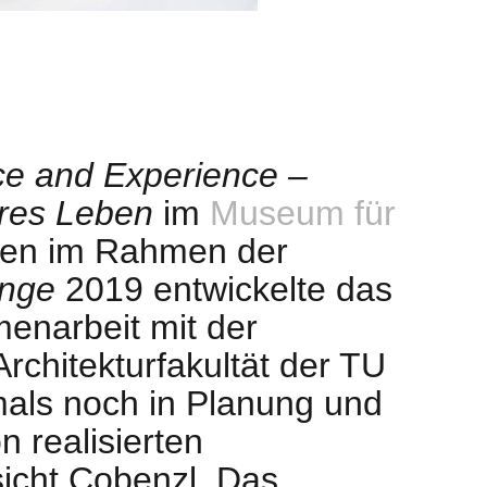
e and Experience –
eres Leben
im
Museum für
ien im Rahmen der
ange
2019 entwickelte das
enarbeit mit der
rchitekturfakultät der TU
mals noch in Planung und
n realisierten
sicht Cobenzl. Das