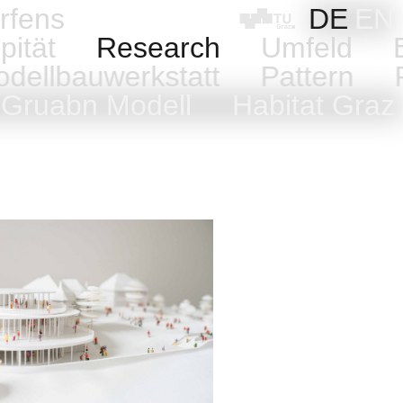
rfens
DE
EN
pität
Research
Umfeld
E
dellbauwerkstatt
Pattern
P
Gruabn Modell
Habitat Graz