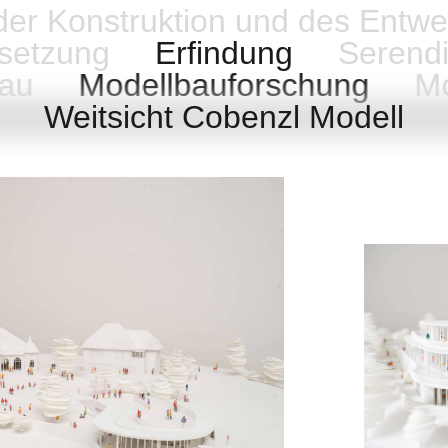
 der Konstruktion und des Entwe
setzung
Erfindung
Serendi
bau
Modellbauforschung
Mo
ll
Weitsicht Cobenzl Modell