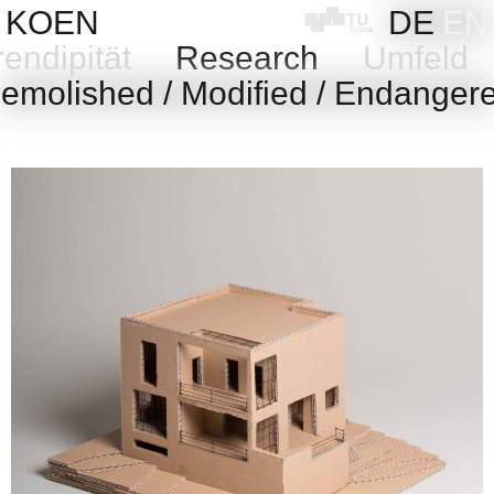
Skip
KOEN
DE
EN
to
endipität
Research
Umfeld
content
molished / Modified / Endange