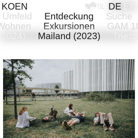
Skip
KOEN
DE
EN
to
Umfeld
Entdeckung
Suche
content
 Wohnen
Exkursionen
GAM 18 
 (2024)
Mailand (2023)
Triest