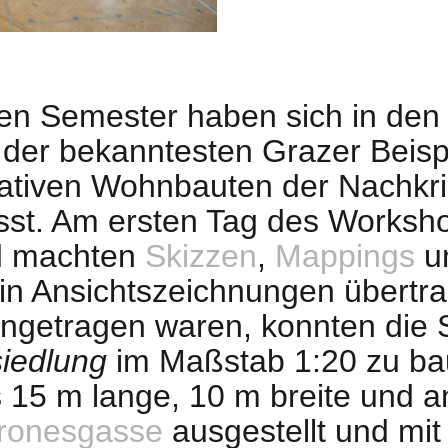
n Semester haben sich in den e
der bekanntesten Grazer Beispie
zipativen Wohnbauten der Nachk
sst. Am ersten Tag des Worksho
nd machten
Skizzen
,
Mappings
un
in Ansichtszeichnungen übertra
ingetragen waren, konnten die
iedlung
im Maßstab 1:20 zu bau
15 m lange, 10 m breite und a
ronesgasse
ausgestellt und mit 